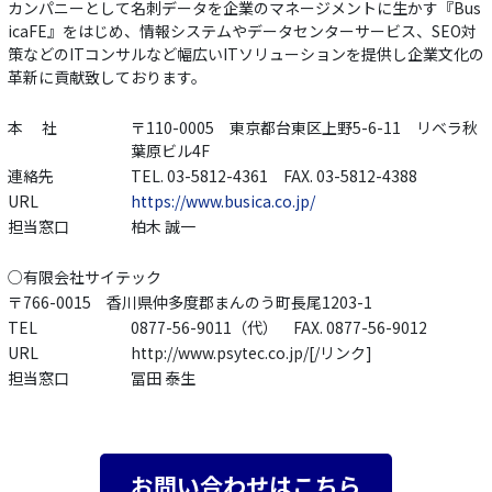
カンパニーとして名刺データを企業のマネージメントに生かす『Bus
icaFE』をはじめ、情報システムやデータセンターサービス、SEO対
策などのITコンサルなど幅広いITソリューションを提供し企業文化の
革新に貢献致しております。
本 社
〒110-0005 東京都台東区上野5-6-11 リベラ秋
葉原ビル4F
連絡先
TEL. 03-5812-4361 FAX. 03-5812-4388
URL
https://www.busica.co.jp/
担当窓口
柏木 誠一
○有限会社サイテック
〒766-0015 香川県仲多度郡まんのう町長尾1203-1
TEL
0877-56-9011（代） FAX. 0877-56-9012
URL
http://www.psytec.co.jp/[/リンク]
担当窓口
冨田 泰生
お問い合わせはこちら