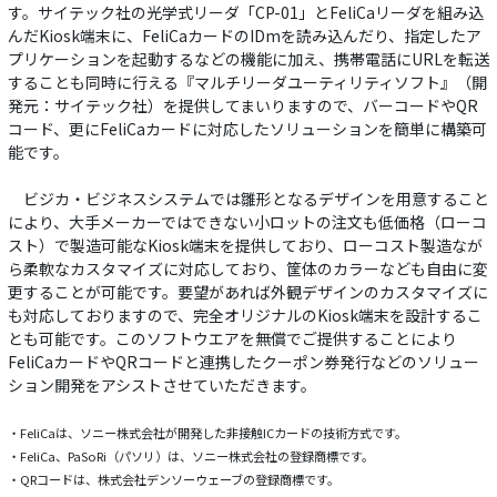
す。サイテック社の光学式リーダ「CP-01」とFeliCaリーダを組み込
んだKiosk端末に、FeliCaカードのIDmを読み込んだり、指定したア
プリケーションを起動するなどの機能に加え、携帯電話にURLを転送
することも同時に行える『マルチリーダユーティリティソフト』（開
発元：サイテック社）を提供してまいりますので、バーコードやQR
コード、更にFeliCaカードに対応したソリューションを簡単に構築可
能です。
ビジカ・ビジネスシステムでは雛形となるデザインを用意すること
により、大手メーカーではできない小ロットの注文も低価格（ローコ
スト）で製造可能なKiosk端末を提供しており、ローコスト製造なが
ら柔軟なカスタマイズに対応しており、筐体のカラーなども自由に変
更することが可能です。要望があれば外観デザインのカスタマイズに
も対応しておりますので、完全オリジナルのKiosk端末を設計するこ
とも可能です。このソフトウエアを無償でご提供することにより
FeliCaカードやQRコードと連携したクーポン券発行などのソリュー
ション開発をアシストさせていただきます。
・FeliCaは、ソニー株式会社が開発した非接触ICカードの技術方式です。
・FeliCa、PaSoRi（パソリ）は、ソニー株式会社の登録商標です。
・QRコードは、株式会社デンソーウェーブの登録商標です。