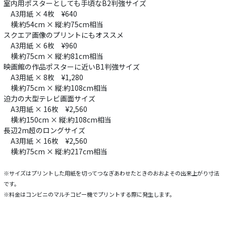
室内用ポスターとしても手頃なB2判強サイズ
A3用紙 × 4枚 ¥640
横:約54cm × 縦:約75cm相当
スクエア画像のプリントにもオススメ
A3用紙 × 6枚 ¥960
横:約75cm × 縦:約81cm相当
映画館の作品ポスターに近いB1判強サイズ
A3用紙 × 8枚 ¥1,280
横:約75cm × 縦:約108cm相当
迫力の大型テレビ画面サイズ
A3用紙 × 16枚 ¥2,560
横:約150cm × 縦:約108cm相当
長辺2m超のロングサイズ
A3用紙 × 16枚 ¥2,560
横:約75cm × 縦:約217cm相当
※サイズはプリントした用紙を切ってつなぎあわせたときのおおよその出来上がり寸法
です。
※料金はコンビニのマルチコピー機でプリントする際に発生します。